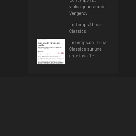
violon généreux de
Vengerov
Le Temps | Luna
Classics
LeTemps.ch | Luna
Classics sur une
note insolite
Categories
Press Articles
Uncategorised