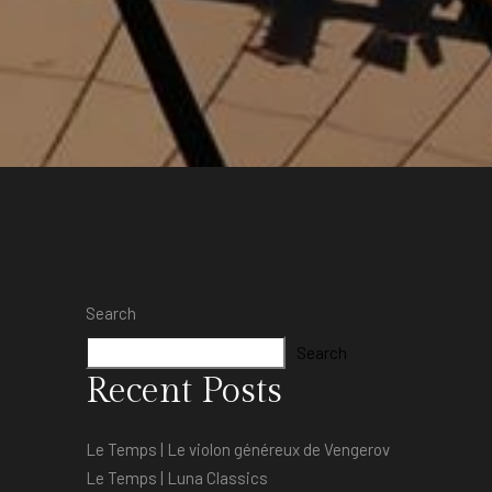
Search
Search
Recent Posts
Le Temps | Le violon généreux de Vengerov
Le Temps | Luna Classics