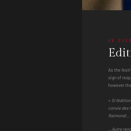
AN OVE
Edit
As the festi
sign of res
however that
«
Si l’éditi
convie des 
Raimondi…
…Autre renco