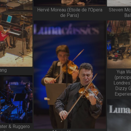
Hervé Moreau (Etoile de l'Opera
Steven McR
de Paris)
Bal
ang
Yuja W
(princip
Londres)
Dizzy G
Experie
ter & Ruggero