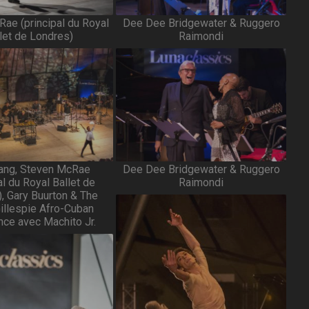
ae (principal du Royal
Dee Dee Bridgewater & Ruggero
let de Londres)
Raimondi
ang, Steven McRae
Dee Dee Bridgewater & Ruggero
al du Royal Ballet de
Raimondi
, Gary Buurton & The
illespie Afro-Cuban
nce avec Machito Jr.