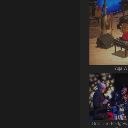
Yuja W
Dee Dee Bridgewa