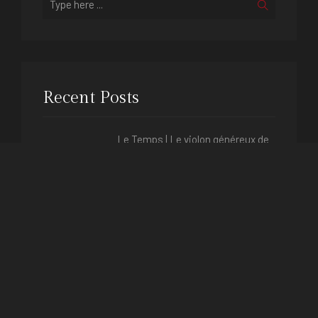
Recent Posts
Le Temps | Le violon généreux de
Vengerov
Le Temps | Luna Classics
LeTemps.ch | Luna Classics sur
une note insolite