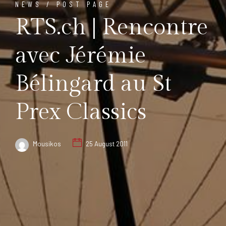
NEWS / POST PAGE
RTS.ch | Rencontre
avec Jérémie
Bélingard au St
Prex Classics
Mousikos
25 August 2011