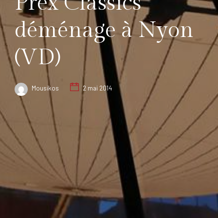
Prex Classics
déménage à Nyon
(VD)
Mousikos
2 mai 2014